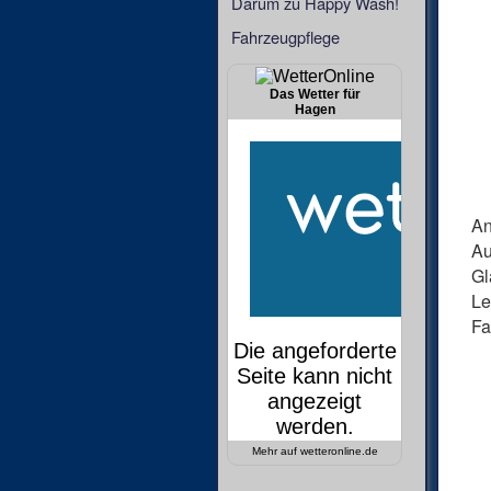
Darum zu Happy Wash!
Fahrzeugpflege
Das Wetter für
Hagen
An
Au
Gl
Le
Fa
Mehr auf
wetteronline.de